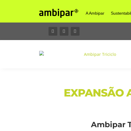
A Ambipar
Sustentabi
EXPANSÃO A
Ambipar T