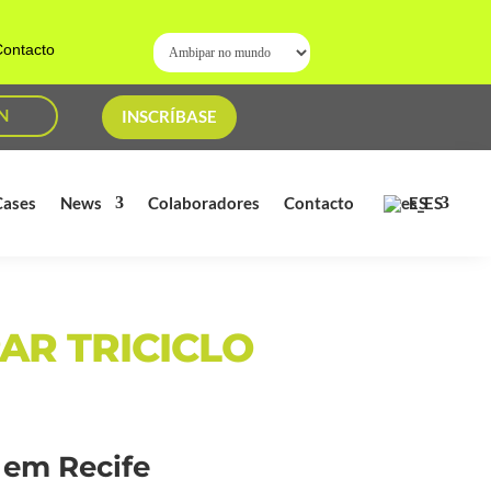
ontacto
N
INSCRÍBASE
ES
Cases
News
Colaboradores
Contacto
AR TRICICLO
 em Recife