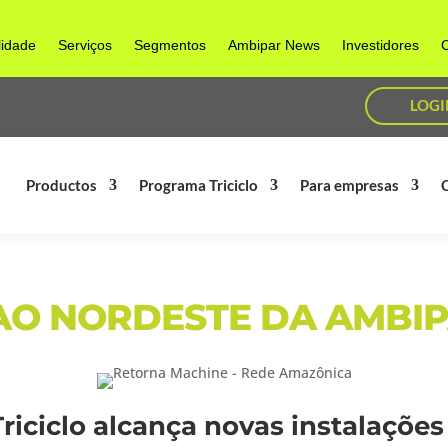
lidade
Serviços
Segmentos
Ambipar News
Investidores
C
LOGI
Productos
Programa Triciclo
Para empresas
O NORDESTE DA AMBIP
riciclo alcança novas instalações