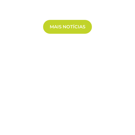
MAIS NOTÍCIAS
CONTIGO EN TODAS PARTES
he tudo através do app Triciclo. Baix
oníveis, seu saldo, e troque tricoins. Veja as últimas no