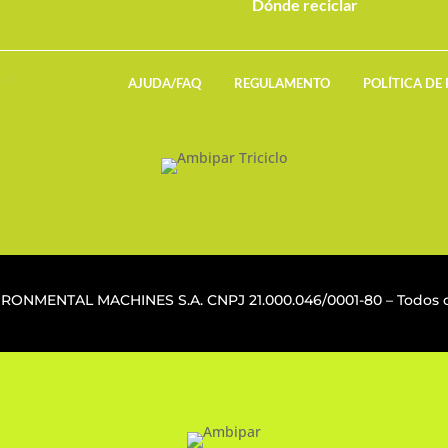
Dónde reciclar
AJUDA/FAQ
REGULAMENTO
POLÍTICA DE
VIRONMENTAL MACHINES S.A. CNPJ
21.000.046/0001-80
– Todos o