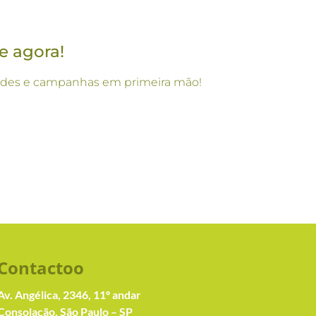
e agora!
vidades e campanhas em primeira mão!
Contacto
o
Av. Angélica, 2346, 11º andar
Consolação, São Paulo – SP