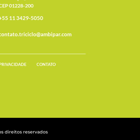
CEP 01228-200
+55 11 3429-5050
contato.triciclo@ambipar.com
 PRIVACIDADE
CONTATO
s direitos reservados