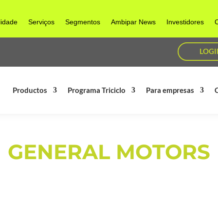
lidade
Serviços
Segmentos
Ambipar News
Investidores
C
LOGI
Productos
Programa Triciclo
Para empresas
GENERAL MOTORS