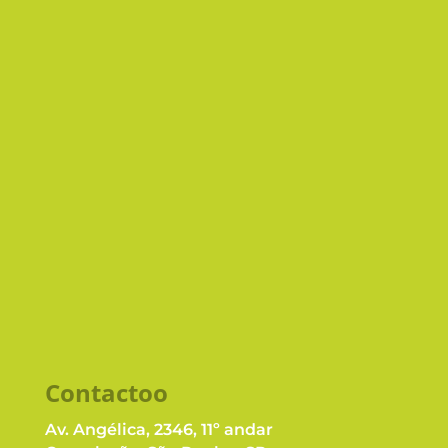
INSCRIPCIÓN
Retorna Machine
Recicla Pharma
Deixaki
Cómo funciona
Beneficios
Logística inversa
Dónde reciclar
Contacto
o
Av. Angélica, 2346, 11º andar