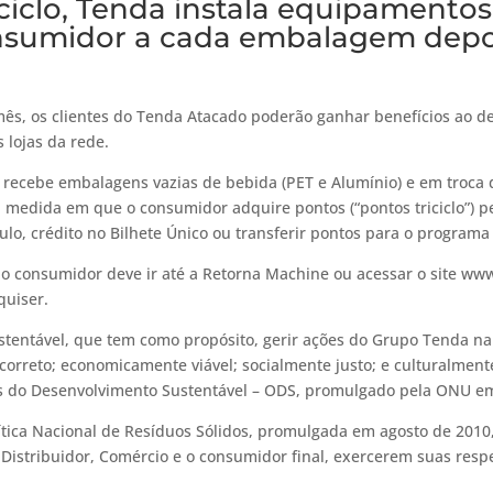
ciclo, Tenda instala equipamento
nsumidor a cada embalagem depo
mês, os clientes do Tenda Atacado poderão ganhar benefícios ao d
 lojas da rede.
, recebe embalagens vazias de bebida (PET e Alumínio) e em troca
medida em que o consumidor adquire pontos (“pontos triciclo”) p
o, crédito no Bilhete Único ou transferir pontos para o programa de
o consumidor deve ir até a Retorna Machine ou acessar o site www.t
quiser.
ustentável, que tem como propósito, gerir ações do Grupo Tenda n
orreto; economicamente viável; socialmente justo; e culturalmente
vos do Desenvolvimento Sustentável – ODS, promulgado pela ONU e
tica Nacional de Resíduos Sólidos, promulgada em agosto de 2010, 
a, Distribuidor, Comércio e o consumidor final, exercerem suas res