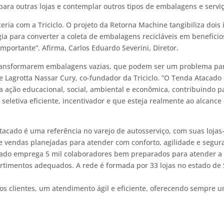
ara outras lojas e contemplar outros tipos de embalagens e serviç
ceria com a Triciclo. O projeto da Retorna Machine tangibiliza doi
gia para converter a coleta de embalagens recicláveis em benefício
mportante”. Afirma, Carlos Eduardo Severini, Diretor.
transformarem embalagens vazias, que podem ser um problema para
e Lagrotta Nassar Cury, co-fundador da Triciclo. “O Tenda Atacado
ação educacional, social, ambiental e econômica, contribuindo p
seletiva eficiente, incentivador e que esteja realmente ao alcance 
acado é uma referência no varejo de autosserviço, com suas lojas
de vendas planejadas para atender com conforto, agilidade e segu
cado emprega 5 mil colaboradores bem preparados para atender a 
imentos adequados. A rede é formada por 33 lojas no estado de S
os clientes, um atendimento ágil e eficiente, oferecendo sempre