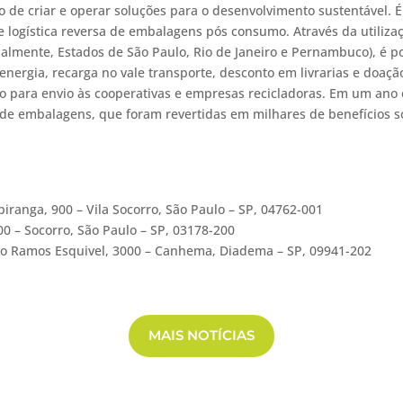
 de criar e operar soluções para o desenvolvimento sustentável. É
e logística reversa de embalagens pós consumo. Através da utiliz
tualmente, Estados de São Paulo, Rio de Janeiro e Pernambuco), é po
energia, recarga no vale transporte, desconto em livrarias e doação
clo para envio às cooperativas e empresas recicladoras. Em um ano 
de embalagens, que foram revertidas em milhares de benefícios so
nga, 900 – Vila Socorro, São Paulo – SP, 04762-001
 – Socorro, São Paulo – SP, 03178-200
 Ramos Esquivel, 3000 – Canhema, Diadema – SP, 09941-202
MAIS NOTÍCIAS