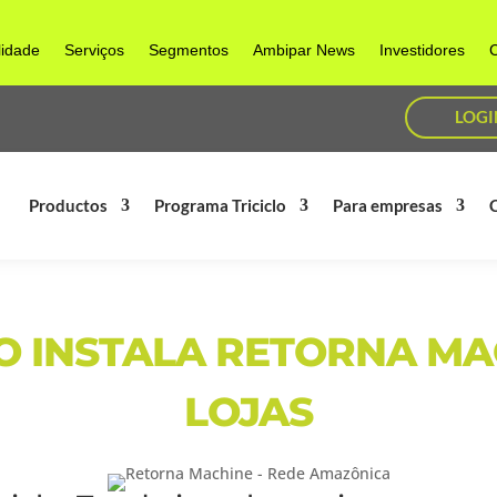
lidade
Serviços
Segmentos
Ambipar News
Investidores
C
LOGI
Productos
Programa Triciclo
Para empresas
 INSTALA RETORNA MA
LOJAS