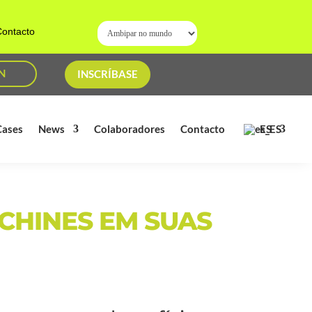
ontacto
N
INSCRÍBASE
ES
Cases
News
Colaboradores
Contacto
CHINES EM SUAS