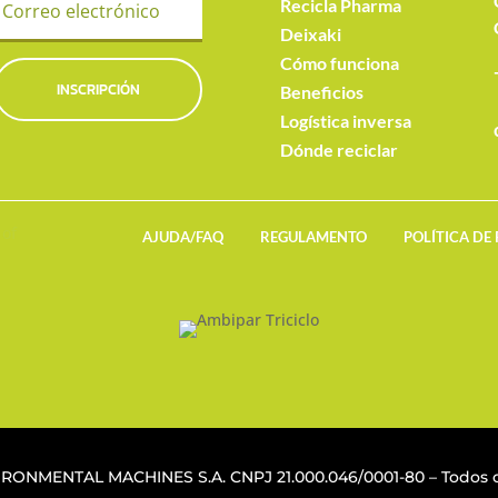
Recicla Pharma
Deixaki
Cómo funciona
INSCRIPCIÓN
Beneficios
Logística inversa
Dónde reciclar
AJUDA/FAQ
REGULAMENTO
POLÍTICA DE
VIRONMENTAL MACHINES S.A. CNPJ
21.000.046/0001-80
– Todos o