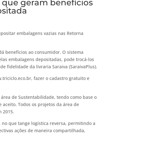
s que geram benefícios
sitada
epositar embalagens vazias nas Retorna
 dá benefícios ao consumidor. O sistema
elas embalagens depositadas, pode trocá-los
 fidelidade da livraria Saraiva (SaraivaPlus).
riciclo.eco.br, fazer o cadastro gratuito e
a área de Sustentabilidade, tendo como base o
 aceito. Todos os projetos da área de
m 2015.
no que tange logística reversa, permitindo a
pectivas ações de maneira compartilhada,