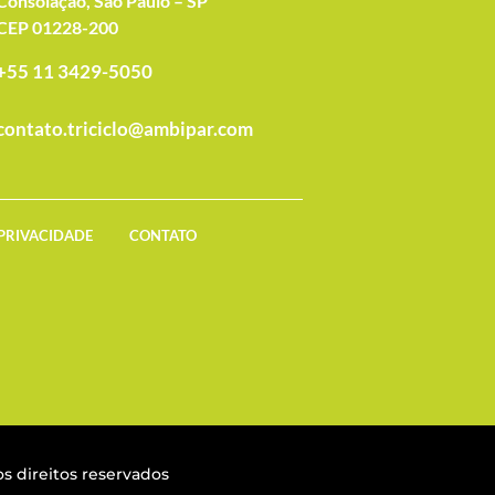
Consolação, São Paulo – SP
CEP 01228-200
+55 11 3429-5050
contato.triciclo@ambipar.com
 PRIVACIDADE
CONTATO
s direitos reservados