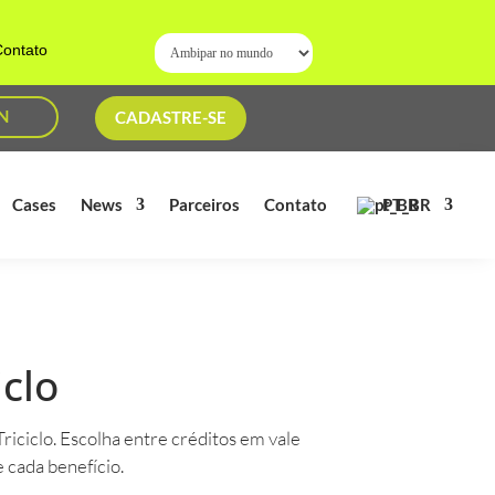
ontato
N
CADASTRE-SE
PT_BR
Cases
News
Parceiros
Contato
clo
iciclo. Escolha entre créditos em vale
e cada benefício.