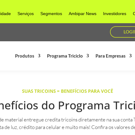
lidade
Serviços
Segmentos
Ambipar News
Investidores
C
LOGI
Produtos
Programa Triciclo
Para Empresas
SUAS TRICOINS = BENEFÍCIOS PARA VOCÊ
nefícios do Programa Trici
 material entregue credita tricoins diretamente na sua conta Tr
a de luz, crédito para celular e muito mais! Confira os valores d