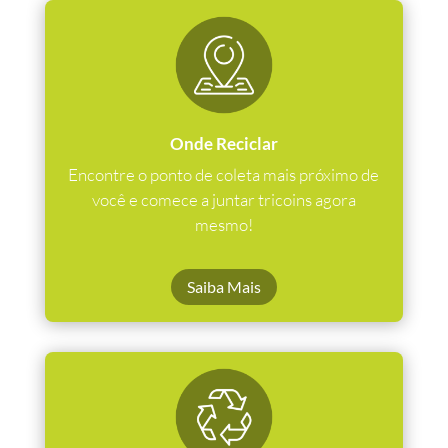
Onde Reciclar
Encontre o ponto de coleta mais próximo de
você e comece a juntar tricoins agora
mesmo!
Saiba Mais