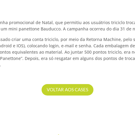
ha promocional de Natal, que permitiu aos usuátrios triciclo troca
r um mini panettone Bauducco. A campanha ocorreu do dia 31 de 
ssado criar uma conta triciclo, por meio da Retorna Machine, pelo
ndroid e IOS), colocando login, e-mail e senha. Cada embalagem d
tos equivalentes ao material. Ao juntar 500 pontos triciclo, era n
i Panettone”. Depois, era só resgatar em alguns dos pontos de tr
.
VOLTAR AOS CASES