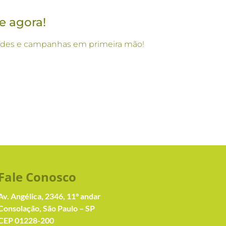
e agora!
vidades e campanhas em primeira mão!
Fale Conosc
o
Av. Angélica, 2346, 11º andar
Consolação, São Paulo – SP
CEP 01228-200