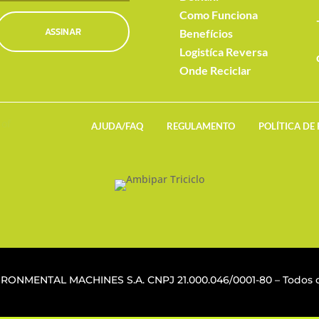
Como Funciona
ASSINAR
Benefícios
Logistíca Reversa
Onde Reciclar
AJUDA/FAQ
REGULAMENTO
POLÍTICA DE
VIRONMENTAL MACHINES S.A. CNPJ
21.000.046/0001-80
– Todos o