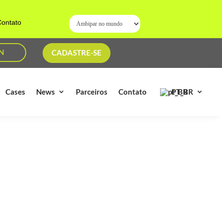
ontato
N
CADASTRE-SE
PT_BR
Cases
News
Parceiros
Contato