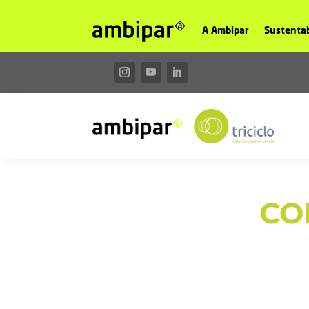
A Ambipar
Sustentab
CO