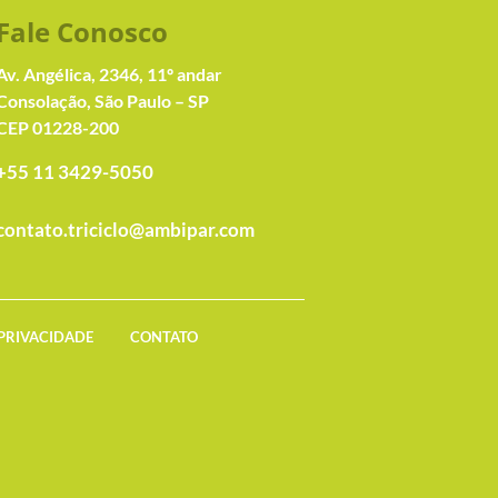
Fale Conosc
o
Av. Angélica, 2346, 11º andar
Consolação, São Paulo – SP
CEP 01228-200
+55 11 3429-5050
contato.triciclo@ambipar.com
 PRIVACIDADE
CONTATO