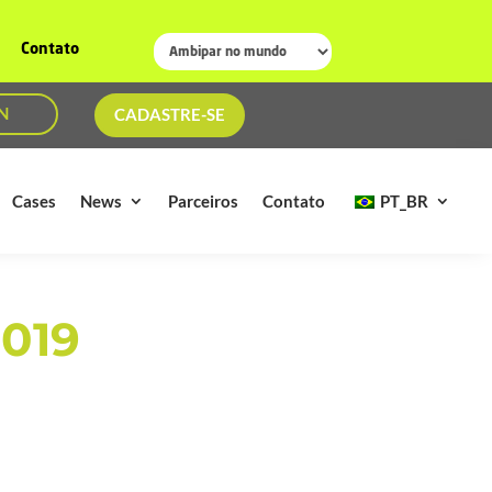
Contato
N
CADASTRE-SE
Cases
News
Parceiros
Contato
PT_BR
019