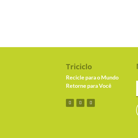
Triciclo
Recicle para o Mundo
Retorne para Você