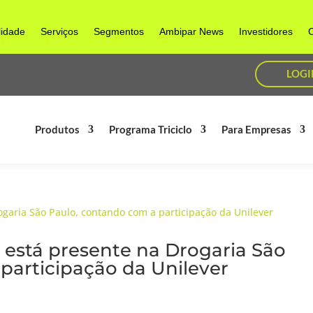
lidade
Serviços
Segmentos
Ambipar News
Investidores
C
LOGI
Produtos
Programa Triciclo
Para Empresas
está presente na Drogaria São
participação da Unilever