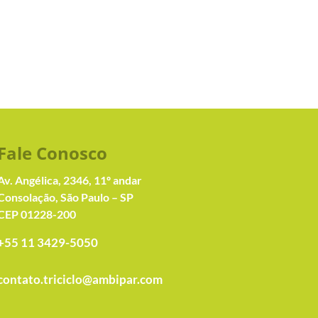
Fale Conosc
o
Av. Angélica, 2346, 11º andar
Consolação, São Paulo – SP
CEP 01228-200
+55 11 3429-5050
contato.triciclo@ambipar.com