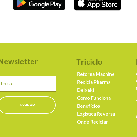
Newsletter
Triciclo
Retorna Machine
Recicla Pharma
Deixaki
Como Funciona
ASSINAR
Benefícios
Logistíca Reversa
Onde Reciclar