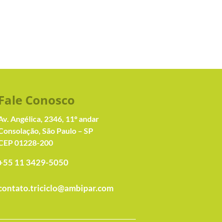
Fale Conosc
o
Av. Angélica, 2346, 11º andar
Consolação, São Paulo – SP
CEP 01228-200
+55 11 3429-5050
contato.triciclo@ambipar.com