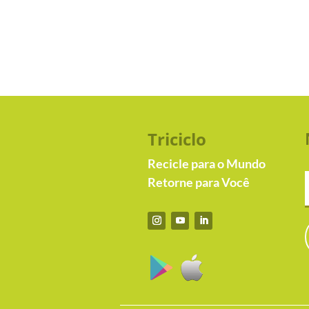
Triciclo
Recicle para o Mundo
Retorne para Você