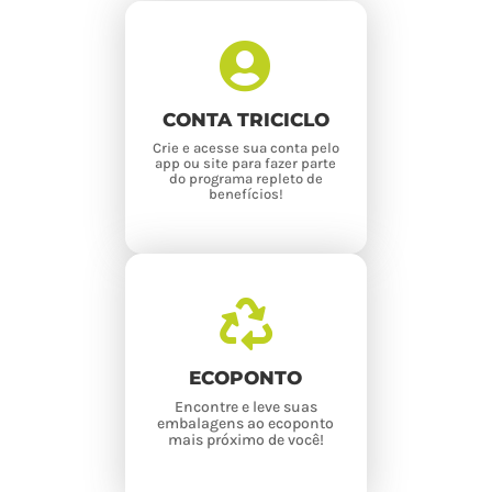

Comece já a fazer parte do
Programar Triciclo!
CONTA TRICICLO
Crie e acesse sua conta pelo
app ou site para fazer parte
Criar conta
do programa repleto de
benefícios!


MAPA
Veja nosso mapa para
ECOPONTO
localizar o ecoponto mais
próximo
Encontre e leve suas
embalagens ao ecoponto
mais próximo de você!
VER MAPA