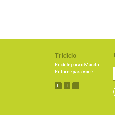
Triciclo
Recicle para o Mundo
Retorne para Você