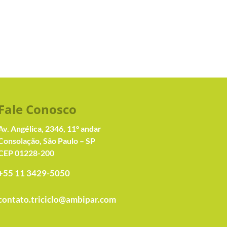
Fale Conosc
o
Av. Angélica, 2346, 11º andar
Consolação, São Paulo – SP
CEP 01228-200
+55 11 3429-5050
contato.triciclo@ambipar.com