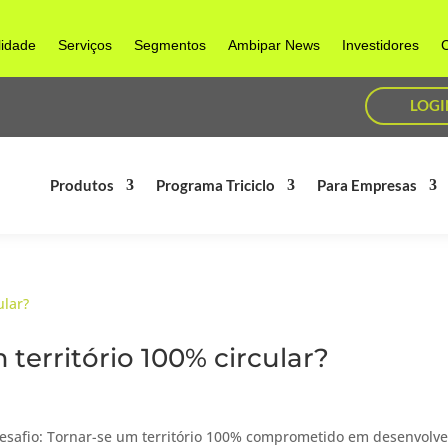
lidade
Serviços
Segmentos
Ambipar News
Investidores
C
LOGI
Produtos
Programa Triciclo
Para Empresas
território 100% circular?
esafio: Tornar-se um território 100% comprometido em desenvolve