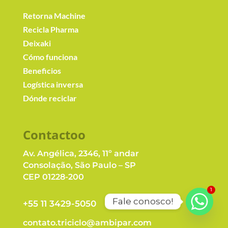
Retorna Machine
Recicla Pharma
Deixaki
Cómo funciona
Beneficios
Logística inversa
Dónde reciclar
Contacto
o
Av. Angélica, 2346, 11º andar
Consolação, São Paulo – SP
CEP 01228-200
1
Fale conosco!
+55 11 3429-5050
contato.triciclo@ambipar.com