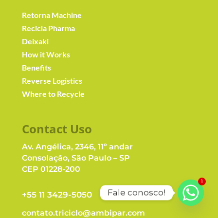
Retorna Machine
Recicla Pharma
Deixaki
How it Works
Benefits
Reverse Logistics
Where to Recycle
Contact Us
o
Av. Angélica, 2346, 11º andar
Consolação, São Paulo – SP
CEP 01228-200
1
Fale conosco!
+55 11 3429-5050
contato.triciclo@ambipar.com