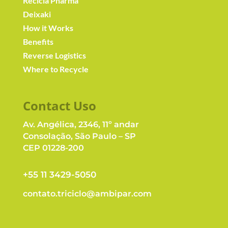
Recicla Pharma
Deixaki
How it Works
Benefits
Reverse Logistics
Where to Recycle
Contact Us
o
Av. Angélica, 2346, 11º andar
Consolação, São Paulo – SP
CEP 01228-200
+55 11 3429-5050
contato.triciclo@ambipar.com