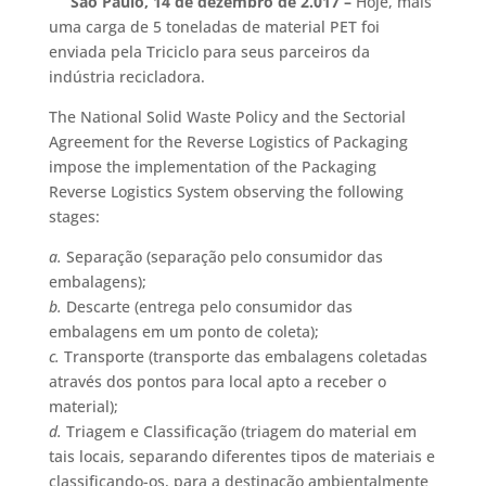
São Paulo, 14 de dezembro de 2.017
–
Hoje, mais
uma carga de 5 toneladas de material PET foi
enviada pela Triciclo para seus parceiros da
indústria recicladora.
The National Solid Waste Policy and the Sectorial
Agreement for the Reverse Logistics of Packaging
impose the implementation of the Packaging
Reverse Logistics System observing the following
stages:
a.
Separação (separação pelo consumidor das
embalagens);
b.
Descarte (entrega pelo consumidor das
embalagens em um ponto de coleta);
c.
Transporte (transporte das embalagens coletadas
através dos pontos para local apto a receber o
material);
d.
Triagem e Classificação (triagem do material em
tais locais, separando diferentes tipos de materiais e
classificando-os, para a destinação ambientalmente