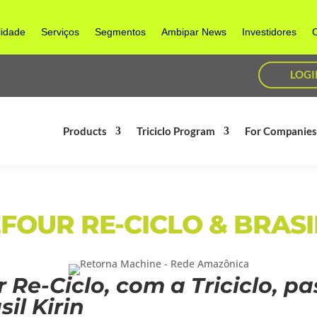
lidade
Serviços
Segmentos
Ambipar News
Investidores
C
LOGI
Products
Triciclo Program
For Companie
FOUR RE-CICLO & BRASIL
Re-Ciclo, com a Triciclo, p
il Kirin