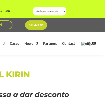
ontact
N
SIGN UP
EN
s
Cases
News
Partners
Contact
 KIRIN
assa a dar desconto