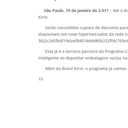
São Paulo, 19 de janeiro de 2.017
–
Até o d
Kirin.
Serão concedidos cupons de desconto para os
disponíveis em nove hipermercados da rede na
30{2c2d5fb6f19daef84974ddd85b232ffdc793e48
Esta já é a terceira parceria do Programa Ca
inteligente ao depositar embalagens vazias n
Além da Brasil Kirin, o programa já contou c
19