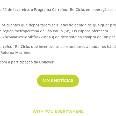
ia 12 de fevereiro, o Programa Carrefour Re-Ciclo, em operação com 
 clientes que depositarem seis latas de bebida de qualquer pr
 região metropolitana de São Paulo (SP). Os cupons oferecem
2bc6aaa1c91c74bf4c228ce43} de desconto na compra de um pack d
rrefour Re-Ciclo, que incentiva os consumidores a mudar os hábito
a Retorna Machine.
om a participação da Unilever.
MAIS NOTÍCIAS
WITH YOU EVERYWHERE