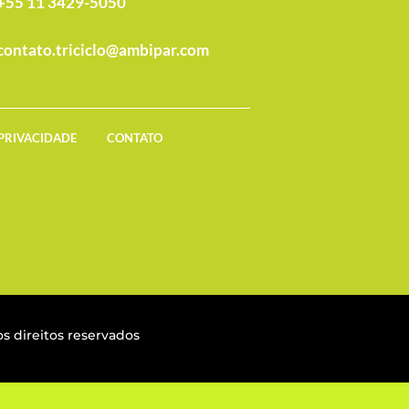
+55 11 3429-5050
contato.triciclo@ambipar.com
 PRIVACIDADE
CONTATO
s direitos reservados