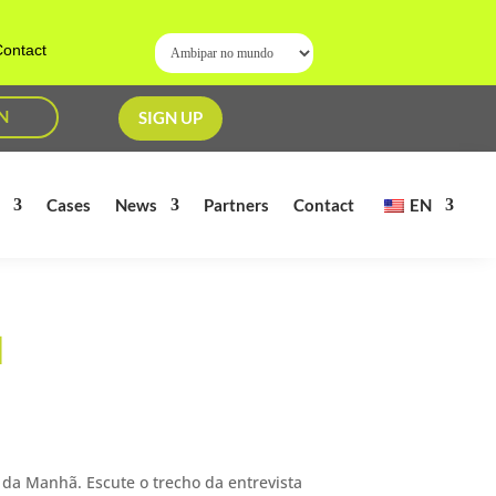
ontact
N
SIGN UP
s
Cases
News
Partners
Contact
EN
N
 da Manhã. Escute o trecho da entrevista