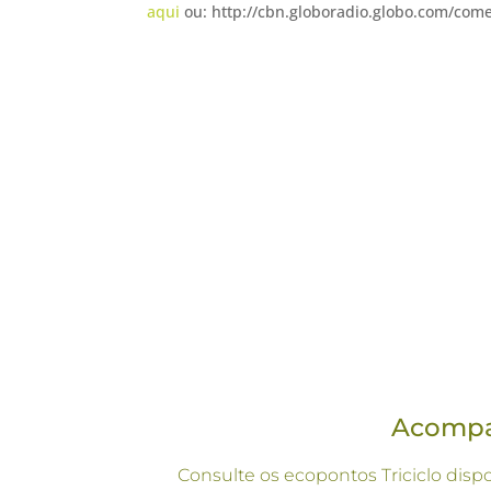
aqui
ou:
http://cbn.globoradio.globo.com/co
Acompan
Consulte os ecopontos Triciclo disp