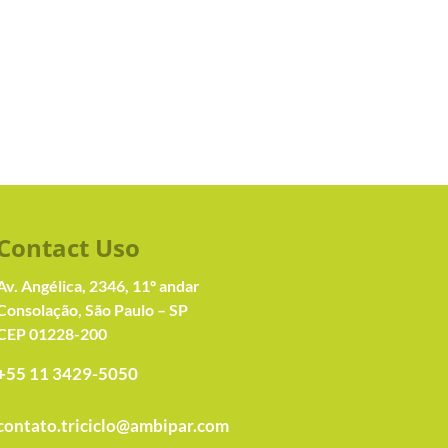
Contact Us
o
Av. Angélica, 2346, 11º andar
Consolação, São Paulo – SP
CEP 01228-200
+55 11 3429-5050
contato.triciclo@ambipar.com