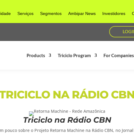
lidade
Serviços
Segmentos
Ambipar News
Investidores
C
LOGI
Products
Triciclo Program
For Companie
TRICICLO NA RÁDIO CB
Triciclo na Rádio CBN
um pouco sobre o Projeto Retorna Machine na Rádio CBN, no Jornal