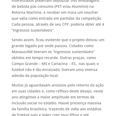
interessados poderiam depositar três embalagens
de bebida pós consumo (PET e/ou Alumínio) na
Retorna Machine, e receber em troca um voucher
que valia como entrada em partidas da competição.
Cada pessoa, através de seu CPF, poderia obter até 4
“ingressos sustentáveis”.
Sendo assim, ficou evidente que o projeto deixou um
grande legado por onde passou. Cidades como
Manaus/AM tiveram os “ingressos sustentáveis”
obtidos em tempo recorde. Outras praças, como
Campo Grande – MS e Cariacina – ES, nas quais o
futebol não é tão enraizado, tiveram uma imensa
adesão da população local.
Muitos já aguardavam ansiosos pelo retorno da ação
em suas cidades e, como reflexo deste desejo, neste
ano atingimos a maior amplitude em termos de
inclusão social no estádio. Houve presença massiva
da família brasileira, trazendo de volta aos estádios
de futebol pais e mães com seus filhos e até