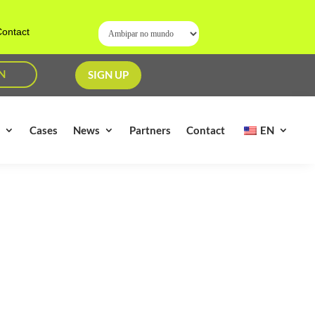
ontact
N
SIGN UP
s
Cases
News
Partners
Contact
EN