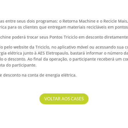
rias entre seus dois programas: o Retorna Machine e o Recicle Mais
ica para os clientes que entregam materiais recicláveis em pontos 
hine poderá trocar seus Pontos Triciclo em desconto diretamente 
-lo pelo website da Triciclo, no aplicativo móvel ou acessando sua
ia elétrica junto à AES Eletropaulo, bastará informar o número da
cado o desconto. Ao final da operação, o participante receberá um 
nta do participante.
e desconto na conta de energia elétrica.
VOLTAR AOS CASES