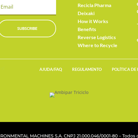
Recicla Pharma
Deixaki
How it Works
SUBSCRIBE
Benefits
Reverse Logistics
Where to Recycle
AJUDA/FAQ
REGULAMENTO
POLÍTICA DE
VIRONMENTAL MACHINES S.A. CNPJ
21.000.046/0001-80
– Todos o