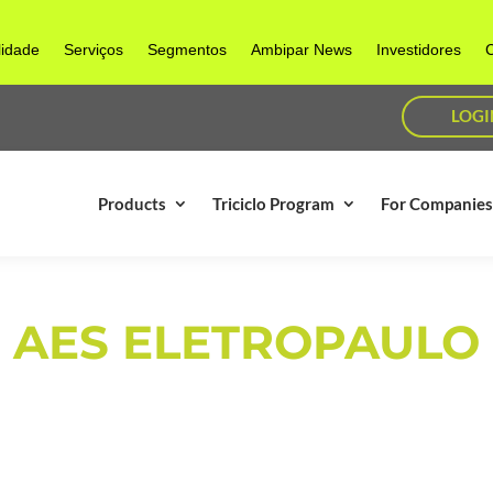
lidade
Serviços
Segmentos
Ambipar News
Investidores
C
LOGI
Products
Triciclo Program
For Companie
AES ELETROPAULO