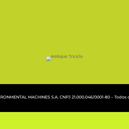
Reverse Logistics
Where to Recycle
HELP/FAQ
REGULATION
PRIVACY POLICY
VIRONMENTAL MACHINES S.A. CNPJ
21.000.046/0001-80
– Todos o