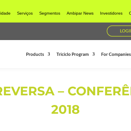
lidade
Serviços
Segmentos
Ambipar News
Investidores
C
LOGI
Products
Triciclo Program
For Companie
REVERSA – CONFER
2018