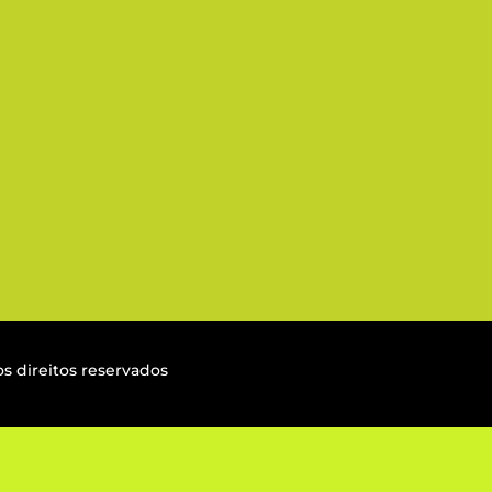
contato.triciclo@ambipar.com
CONTACT
s direitos reservados