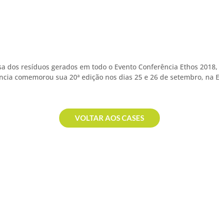
versa dos resíduos gerados em todo o Evento Conferência Ethos 2018
ência comemorou sua 20ª edição nos dias 25 e 26 de setembro, na 
VOLTAR AOS CASES
WITH YOU EVERYWHERE
he tudo através do app Triciclo. Baix