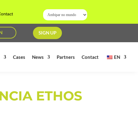
ontact
N
SIGN UP
s
Cases
News
Partners
Contact
EN
ÊNCIA ETHOS