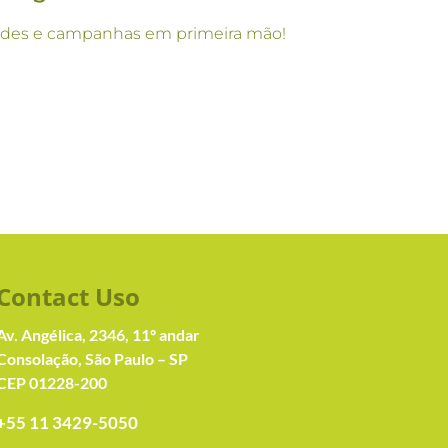
vidades e campanhas em primeira mão!
Contact Us
o
Av. Angélica, 2346, 11º andar
Consolação, São Paulo – SP
CEP 01228-200
+55 11 3429-5050