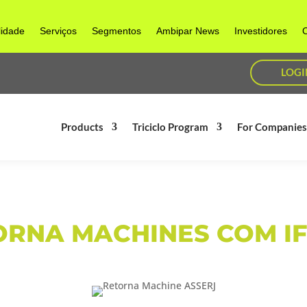
lidade
Serviços
Segmentos
Ambipar News
Investidores
C
LOGI
Products
Triciclo Program
For Companie
RNA MACHINES COM IF