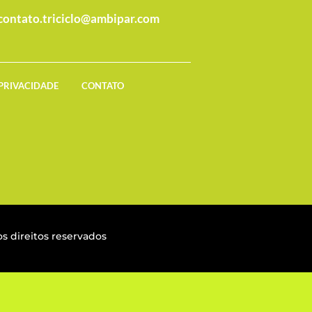
contato.triciclo@ambipar.com
 PRIVACIDADE
CONTATO
s direitos reservados