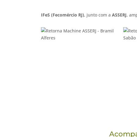
IFeS (Fecomércio RJ)
, junto com a
ASSERJ
, am
Acompan