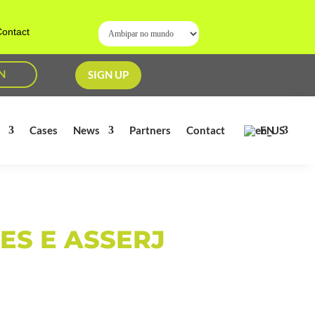
ontact
N
SIGN UP
EN
s
Cases
News
Partners
Contact
ES E ASSERJ