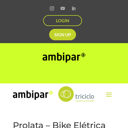
LOGIN
SIGN UP
Prolata – Bike Elétrica