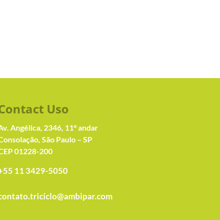
Contact Us
o
Av. Angélica, 2346, 11º andar
Consolação, São Paulo – SP
CEP 01228-200
+55 11 3429-5050
contato.triciclo@ambipar.com