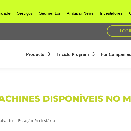
lidade
Serviços
Segmentos
Ambipar News
Investidores
C
LOGI
Products
Triciclo Program
For Companie
CHINES DISPONÍVEIS NO 