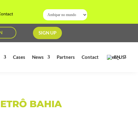
ontact
N
SIGN UP
EN
s
Cases
News
Partners
Contact
METRÔ BAHIA