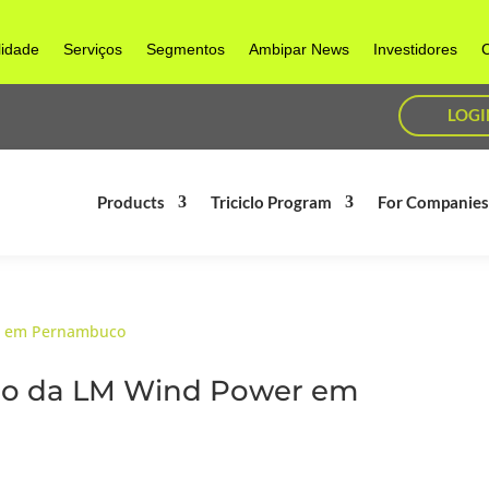
lidade
Serviços
Segmentos
Ambipar News
Investidores
C
LOGI
Products
Triciclo Program
For Companie
ação da LM Wind Power em