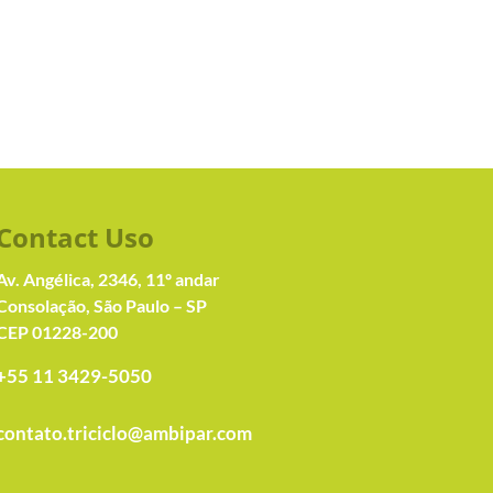
Contact Us
o
Av. Angélica, 2346, 11º andar
Consolação, São Paulo – SP
CEP 01228-200
+55 11 3429-5050
contato.triciclo@ambipar.com